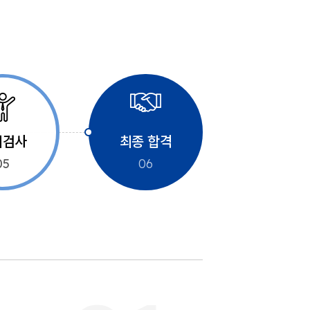
체검사
최종 합격
05
06