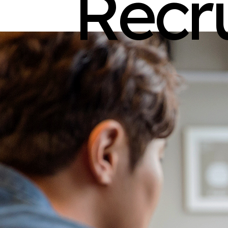
R
e
c
r