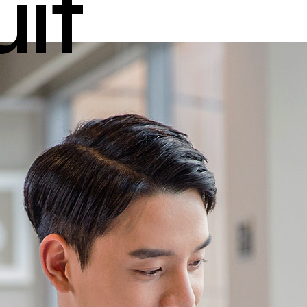
u
t
i